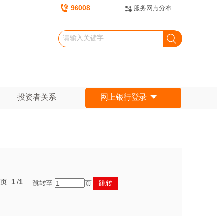
96008
服务网点分布
投资者关系
网上银行登录
页:
1
/
1
跳转至
页